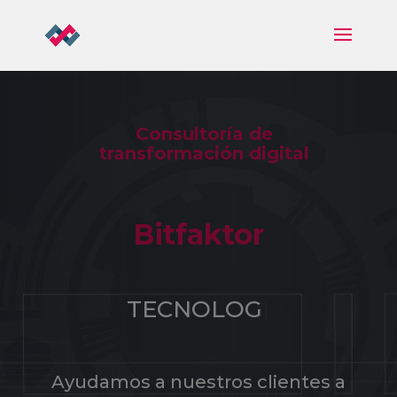
Consultoría de
transformación digital
Bitfaktor
MA
|
Ayudamos a nuestros clientes a