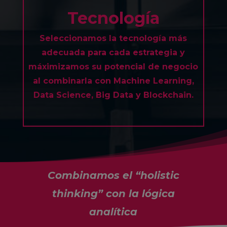
Tecnología
Seleccionamos la tecnología más
adecuada para cada estrategia y
máximizamos su potencial de negocio
al combinarla con Machine Learning,
Data Science, Big Data y Blockchain.
Combinamos el “holistic
thinking” con la lógica
analítica