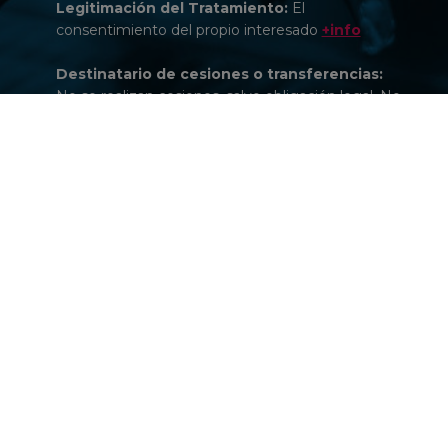
Legitimación del Tratamiento:
El
consentimiento del propio interesado
+info
Destinatario de cesiones o transferencias:
No se realizan cesiones, salvo obligación legal. No
se realizan transferencias internacionales.
+info
Derechos de las personas interesadas:
Acceder, rectificar y/o suprimir sus datos, así
como, el ejercicio de otros derechos conforme lo
establecido en la información adicional.
+info
Información adicional.
Puede consultar la
información adicional y detallada sobre
protección de datos en este
enlace