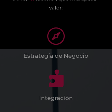
valor:

Estrategía de Negocio

Integración