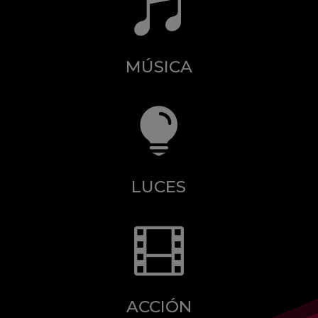

MÚSICA

LUCES

ACCIÓN