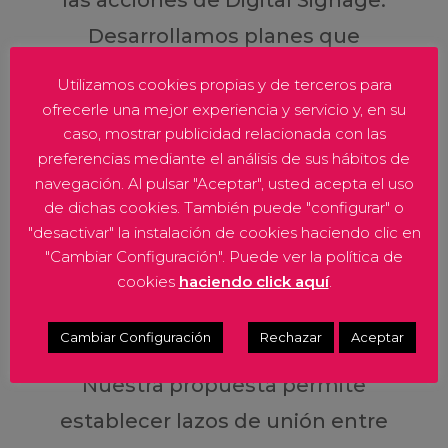
las acciones de Digital Signage.
Desarrollamos planes que
incluyen datos de promoción,
Utilizamos cookies propias y de terceros para
ofertas y planogramación para
ofrecerle una mejor experiencia y servicio y, en su
caso, mostrar publicidad relacionada con las
maximizar los efectos de la
preferencias mediante el análisis de sus hábitos de
comunicación digital.
navegación. Al pulsar "Aceptar", usted acepta el uso
de dichas cookies. También puede "configurar" o
"desactivar" la instalación de cookies haciendo clic en

"Cambiar Configuración". Puede ver la política de
cookies
haciendo click aquí
.
Back Store
Cambiar Configuración
Rechazar
Aceptar
Nuestra propuesta permite
establecer lazos de unión entre